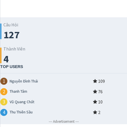
Câu Hỏi
127
Thành Viên
4
TOP USERS
1
109
Nguyễn Đình Thái
2
76
Thanh Tâm
3
10
Vũ Quang Chất
4
2
Thu Thiên Sầu
--- Advertisement ---