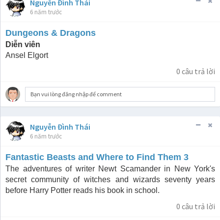
Nguyễn Đình Thái
6 năm trước
Dungeons & Dragons
Diễn viên
Ansel Elgort
0
câu trả lời
Bạn vui lòng đăng nhập để comment
Nguyễn Đình Thái
6 năm trước
Fantastic Beasts and Where to Find Them 3
The adventures of writer Newt Scamander in New York's
secret community of witches and wizards seventy years
before Harry Potter reads his book in school.
0
câu trả lời