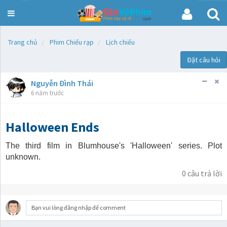
SanVePhim.com
Trang chủ
Phim Chiếu rạp
Lịch chiếu
Đặt câu hỏi
Nguyễn Đình Thái
6 năm trước
Halloween Ends
The third film in Blumhouse's 'Halloween' series. Plot
unknown.
0
câu trả lời
Bạn vui lòng đăng nhập để comment