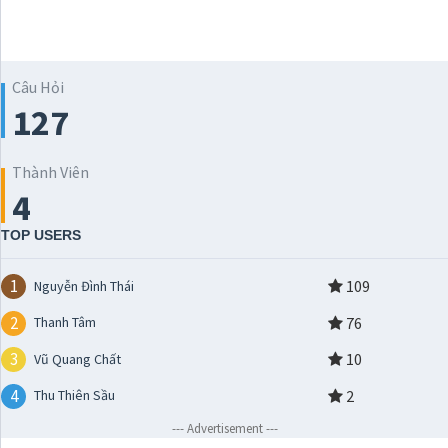
Câu Hỏi
127
Thành Viên
4
TOP USERS
1
109
Nguyễn Đình Thái
2
76
Thanh Tâm
3
10
Vũ Quang Chất
4
2
Thu Thiên Sầu
--- Advertisement ---